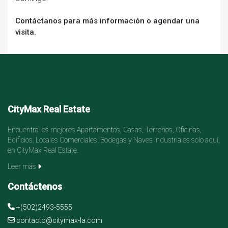
Contáctanos para más información o agendar una
visita.
CityMax Real Estate
Encuentra los mejores Apartamentos, Casas, Terrenos, Oficinas,
Edificios, Locales Comerciales, Bodegas y Naves Industriales solo aquí,
en CityMax Real Estate.
Leer más
Contáctenos
+(502)2493-5555
contacto@citymax-la.com