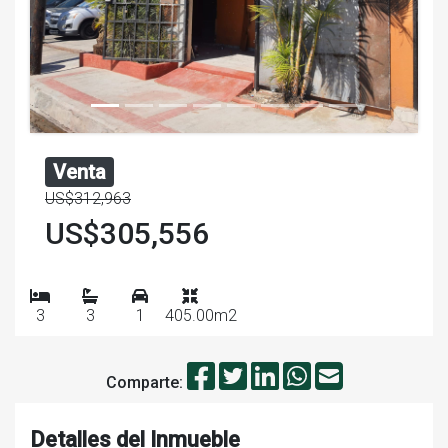
Venta
US$312,963
US$305,556
3
3
1
405.00m2
Comparte:
Detalles del Inmueble