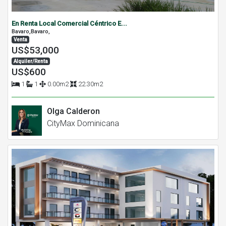
En Renta Local Comercial Céntrico E...
Bavaro,Bavaro,
Venta
US$53,000
Alquiler/Renta
US$600
1
1
0.00m2
22.30m2
Olga Calderon
CityMax Dominicana